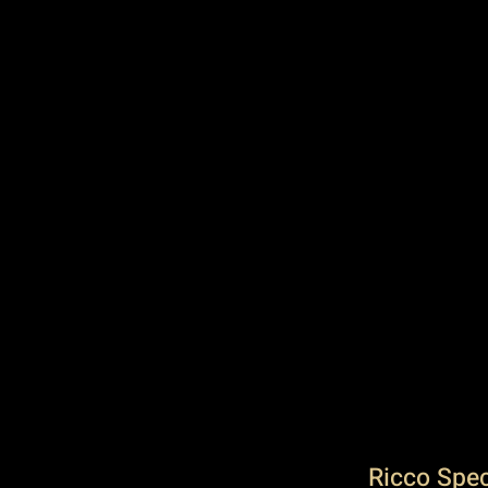
Ricco Spec